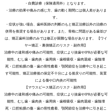
・自費診療（保険適用外）となります。
・治療の効果や痛みの感じ方、歯の動く期間には個人差がありま
す。
・症状が強い場合、歯科医師の判断のもと矯正治療以外の治療の
併用を推奨する場合があります。また、骨格に問題がある歯並び
は、矯正歯科治療のみでは修正が困難な場合があります。 【ワイ
ヤー矯正・裏側矯正のリスク・副作用】
治療中の違和感や痛みの可能性、症状により抜歯やIPRが必要な可
能性、むし歯・歯肉炎・歯周病・歯根吸収・歯肉退縮・歯髄壊
死・口腔粘膜の傷・歯の骨性癒着・顎関節症を治療中に引き起こ
す可能性、矯正治療後の保定不十分による後戻りの可能性、装置
による傷や口内炎の可能性
【マウスピース矯正のリスク・副作用】
治療中の違和感や痛みの可能性、症状により抜歯やIPRが必要な可
能性、むし歯・歯肉炎・歯周病・歯根吸収・歯肉退縮・歯髄壊
死・口腔粘膜の傷・歯の骨性癒着、顎関節症を治療中に引き起こ