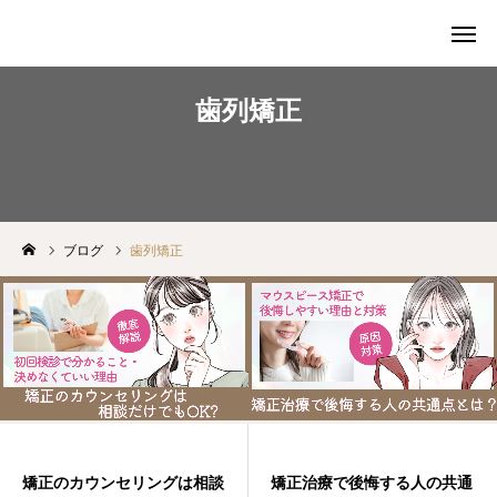
歯列矯正
Web予約
Instagram
アクセス
ブログ
歯列矯正
ホーム
当院について
矯正治療
審美治療
料金表
矯正のカウンセリングは相談
矯正治療で後悔する人の共通