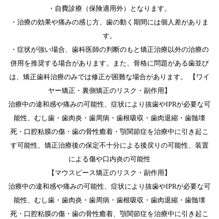
・自費診療（保険適用外）となります。
・治療の効果や痛みの感じ方、歯の動く期間には個人差がありま
す。
・症状が強い場合、歯科医師の判断のもと矯正治療以外の治療の
併用を推奨する場合があります。また、骨格に問題がある歯並び
は、矯正歯科治療のみでは修正が困難な場合があります。 【ワイ
ヤー矯正・裏側矯正のリスク・副作用】
治療中の違和感や痛みの可能性、症状により抜歯やIPRが必要な可
能性、むし歯・歯肉炎・歯周病・歯根吸収・歯肉退縮・歯髄壊
死・口腔粘膜の傷・歯の骨性癒着・顎関節症を治療中に引き起こ
す可能性、矯正治療後の保定不十分による後戻りの可能性、装置
による傷や口内炎の可能性
【マウスピース矯正のリスク・副作用】
治療中の違和感や痛みの可能性、症状により抜歯やIPRが必要な可
能性、むし歯・歯肉炎・歯周病・歯根吸収・歯肉退縮・歯髄壊
死・口腔粘膜の傷・歯の骨性癒着、顎関節症を治療中に引き起こ